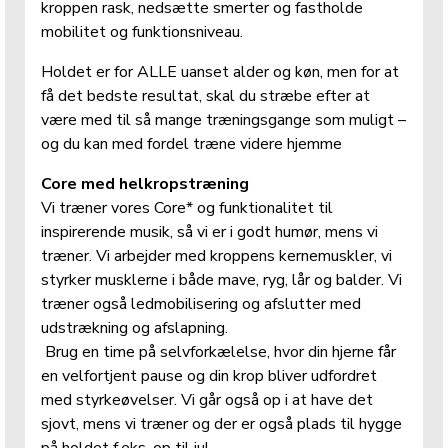
kroppen rask, nedsætte smerter og fastholde 
mobilitet og funktionsniveau.
Holdet er for ALLE uanset alder og køn, men for at 
få det bedste resultat, skal du stræbe efter at 
være med til så mange træningsgange som muligt – 
og du kan med fordel træne videre hjemme
Core med helkropstræning
Vi træner vores Core* og funktionalitet til 
inspirerende musik, så vi er i godt humør, mens vi 
træner. Vi arbejder med kroppens kernemuskler, vi 
styrker musklerne i både mave, ryg, lår og balder. Vi 
træner også ledmobilisering og afslutter med 
udstrækning og afslapning.
 Brug en time på selvforkælelse, hvor din hjerne får 
en velfortjent pause og din krop bliver udfordret 
med styrkeøvelser. Vi går også op i at have det 
sjovt, mens vi træner og der er også plads til hygge 
på holdet f.eks. op til jul.