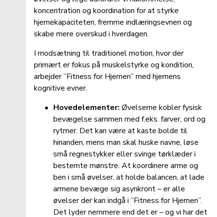
koncentration og koordination for at styrke 
hjernekapaciteten, fremme indlæringsevnen og 
skabe mere overskud i hverdagen.
I modsætning til traditionel motion, hvor der 
primært er fokus på muskelstyrke og kondition, 
arbejder ”Fitness for Hjernen” med hjernens 
kognitive evner.
Hovedelementer:
 Øvelserne kobler fysisk 
bevægelse sammen med f.eks. farver, ord og 
rytmer. Det kan være at kaste bolde til 
hinanden, mens man skal huske navne, løse 
små regnestykker eller svinge tørklæder i 
bestemte mønstre. At koordinere arme og 
ben i små øvelser, at holde balancen, at lade 
armene bevæge sig asynkront – er alle 
øvelser der kan indgå i ”Fitness for Hjernen”. 
Det lyder nemmere end det er – og vi har det 