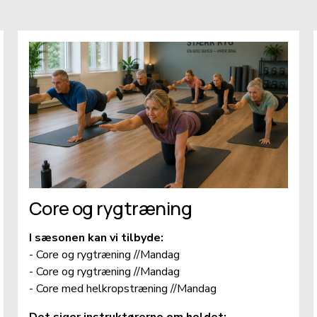
Core og rygtræning
I sæsonen kan vi tilbyde:                                                
- Core og rygtræning //Mandag
- Core og rygtræning //Mandag
- Core med helkropstræning //Mandag
Det siger instruktørerne om holdet: