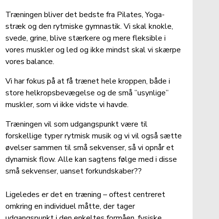
Træningen bliver det bedste fra Pilates, Yoga-
stræk og den rytmiske gymnastik. Vi skal knokle, 
svede, grine, blive stærkere og mere fleksible i 
vores muskler og led og ikke mindst skal vi skærpe 
vores balance. 
Vi har fokus på at få trænet hele kroppen, både i 
store helkropsbevægelse og de små ”usynlige” 
muskler, som vi ikke vidste vi havde. 
Træningen vil som udgangspunkt være til 
forskellige typer rytmisk musik og vi vil også sætte 
øvelser sammen til små sekvenser, så vi opnår et 
dynamisk flow. Alle kan sagtens følge med i disse 
små sekvenser, uanset forkundskaber??
Ligeledes er det en træning – oftest centreret 
omkring en individuel måtte, der tager 
udgangspunkt i den enkeltes formåen, fysiske 